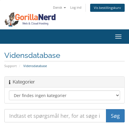
Dansk
Log ind
Vis bestillingskurv
Skift
navig
Vidensdatabase
Support
Vidensdatabase
Kategorier